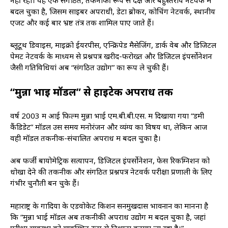
बदल चुका है, जिसमें साइबर अपराधी, डेटा ब्रोकर, कोचिंग नेटवर्क, स्थानीय
एजेंट और कई बार भ्रष्ट तंत्र तक शामिल पाए जाते हैं।
ब्लूटूथ डिवाइस, माइक्रो ईयरपीस, एन्क्रिपेड मैसेजिंग, डार्क वेब और डिजिटल
पेमेंट नेटवर्क के माध्यम से प्रश्नपत्र खरीद-फरोख्त और डिजिटल इंपर्सोनेशन
जैसी गतिविधियां अब “संगठित उद्योग” का रूप ले चुकी हैं।
“मुन्ना भाई मॉडल” से हाईटेक अपराध तक
वर्ष 2003 में आई फिल्म मुन्ना भाई एम.बी.बी.एस. में दिखाया गया “डमी
कैंडिडेट” मॉडल उस समय मनोरंजन और व्यंग्य का विषय था, लेकिन आज
वही मॉडल तकनीक-संचालित अपराध में बदल चुका है।
अब फर्जी बायोमेट्रिक सत्यापन, डिजिटल इंपर्सोनेशन, फेस रिकग्निशन को
धोखा देने की तकनीक और संगठित प्रश्नपत्र नेटवर्क परीक्षा प्रणाली के लिए
गंभीर चुनौती बन चुके हैं।
महाराष्ट्र के गोंदिया के एडवोकेट
किशन सनमुखदास भावनानीं
का मानना है
कि “मुन्ना भाई मॉडल अब तकनीकी अपराध उद्योग में बदल चुका है, जहां
परीक्षा व्यवस्था को व्यवस्थित रूप से निशाना बनाया जा रहा है।”