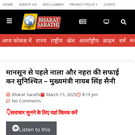
HOME
ABOUT US
DISCLAIMER
PRIVACY POLICY
CONTACT US
T
आज फोकस में
राज्य
राष्ट्रीय
खेल
अंतर्राष्ट्रीय
क्राइम
धर्म
मन
मानसून से पहले नालों और नहरों की सफाई
करें सुनिश्चित – मुख्यमंत्री नायब सिंह सैनी
Bharat Sarathi
March 15, 2025
8:19 pm
No Comments
👇समाचार सुनने के लिए यहां क्लिक करें
Listen to this