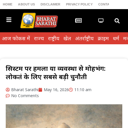
HOME
ABOUT US
DISCLAIMER
PRIVACY POLICY
CONTACT US
T
आज फोकस में
राज्य
राष्ट्रीय
खेल
अंतर्राष्ट्रीय
क्राइम
धर्म
मन
सिस्टम पर हमला या व्यवस्था से मोहभंग:
लोकतंत्र के लिए सबसे बड़ी चुनौती
Bharat Sarathi
May 16, 2026
11:10 am
No Comments