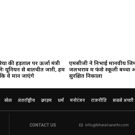
यों की हड़ताल पर ऊर्जा मंत्री
एमसीजी ने निभाई मानवीय जिम्म
ः यूनियन से बातचीत जारी, हमें
जलभराव में फंसे स्कूली बच्चों 
 कि वे मान जाएंगे
सुरक्षित निकाला
खेल
अंतर्राष्ट्रीय
क्राइम
धर्म
मनोरंजन
राजनीति
सबसे अच्छी
info@bharatsarathi.com
CONTACT US