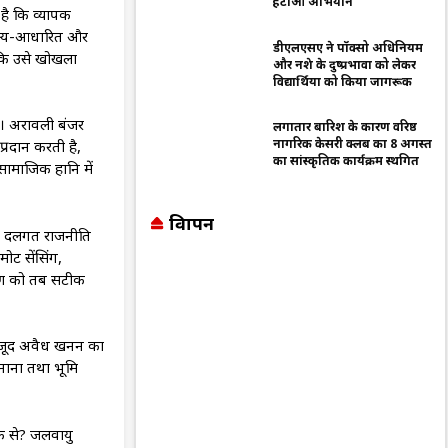
हटाओ अभियान
है कि व्यापक
क्ष्य-आधारित और
डीएलएसए ने पॉक्सो अधिनियम
न कि उसे खोखला
और नशे के दुष्प्रभावों को लेकर
विद्यार्थियों को किया जागरूक
ं। अरावली बंजर
लगातार बारिश के कारण वरिष्ठ
नागरिक केसरी क्लब का 8 अगस्त
्रदान करती है,
का सांस्कृतिक कार्यक्रम स्थगित
सामाजिक हानि में
विज्ञापन
श को दलगत राजनीति
ोट सेंसिंग,
क्षण को तब सटीक
बावजूद अवैध खनन का
नाना तथा भूमि
ेक से? जलवायु