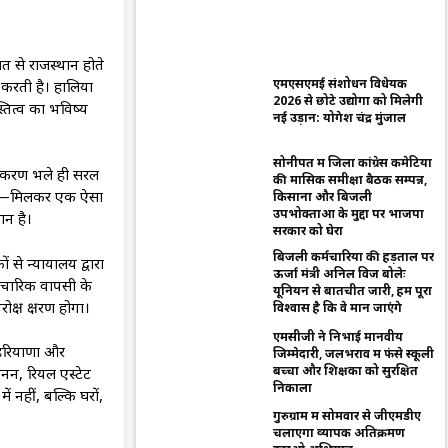
ात से राजस्थान होते
एमएसएमई संशोधन विधेयक
 करती है। हालिया
2026 से छोटे उद्योगों को मिलेगी
तित्व का भविष्य
नई उड़ान: योगेश चंद्र मुंजाल
सोनीपत में जिला कांग्रेस कमेटियों
नकीकरण भले ही सरल
की मासिक समीक्षा बैठक सम्पन्न,
 हैं—मिलकर एक ऐसा
किसानों और बिजली
उपभोक्ताओं के मुद्दों पर भाजपा
ान है।
सरकार को घेरा
बिजली कर्मचारियों की हड़ताल पर
 से न्यायालय द्वारा
ऊर्जा मंत्री अनिल विज बोलेः
औपचारिक वापसी के
यूनियन से बातचीत जारी, हमें पूरा
ोक्ष क्षरण होगा।
विश्वास है कि वे मान जाएंगे
एमसीजी ने निभाई मानवीय
। हरियाणा और
जिम्मेदारी, जलभराव में फंसे स्कूली
बच्चों और शिक्षकों को सुरक्षित
नन, रियल एस्टेट
निकाला
 नहीं, बल्कि घरों,
गुरुग्राम में सोमवार से जीएमडीए
चलाएगा व्यापक अतिक्रमण